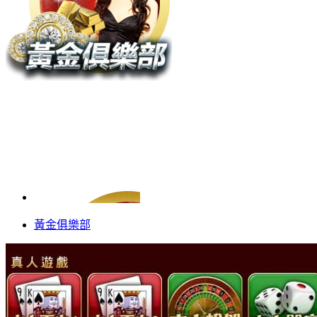
黃金俱樂部