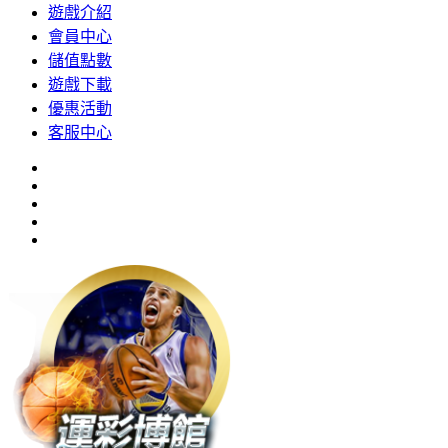
遊戲介紹
會員中心
儲值點數
遊戲下載
優惠活動
客服中心