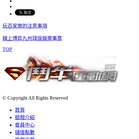
玩百家樂的注意事項
線上博弈九州球版娛樂事業
TOP
© Copyright All Rights Reserved
首頁
遊戲介紹
會員中心
儲值點數