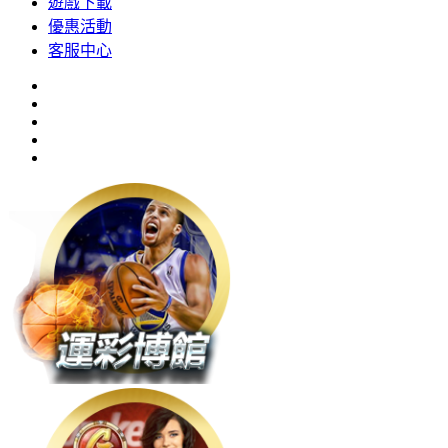
遊戲下載
優惠活動
客服中心