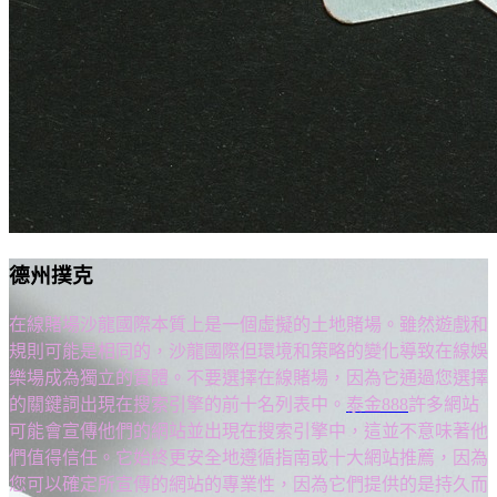
德州撲克
在線賭場沙龍國際本質上是一個虛擬的土地賭場。雖然遊戲和
規則可能是相同的，沙龍國際但環境和策略的變化導致在線娛
樂場成為獨立的實體。不要選擇在線賭場，因為它通過您選擇
的關鍵詞出現在搜索引擎的前十名列表中。
泰金888
許多網站
可能會宣傳他們的網站並出現在搜索引擎中，這並不意味著他
們值得信任。它始終更安全地遵循指南或十大網站推薦，因為
您可以確定所宣傳的網站的專業性，因為它們提供的是持久而