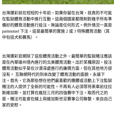
台灣運彩就在短短的十年前，如果你留在台灣，就真的不可能
在監獄體育活動中進行互動。這兩個國家都限制對幾乎所有準
備好的體育活動進行投注，無論是任何形式。例外情況一直是
parimutuel 下注，這是最簡單的實施 2 或 3 特殊體育活動（其
中包括犬和賽馬）。
台灣運彩官網除了這些體育活動之外，最簡單的監獄賭注應該
是在內華達州境內進行的北美體育活動。出於某種原因，投注
體育活動似乎是在沙漠深處進行的廉價方面，但在其他地方卻
沒有。 互聯網時代的到來改變了體育活動的面貌，永遠下
注。首先，它為那些想在他們最喜歡的團體或活動上下注監獄
賭注的人提供了全新的可能性。不再有人必須等待乘車前往拉
斯維加斯，並打算在瘋狂三月的四強賽中下注。取而代之的
是，賭注可能會在線上與維加斯世足賽事公司聯繫，來自自己
家的安慰。