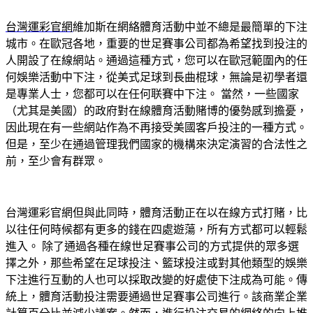
台灣運彩官網
維加斯在網絡體育活動中並不總是最簡單的下注
城市。在歐冠各地，重要的世足賽事公司都為希望找到投注的
人開設了在線網站。通過這種方式，您可以在歐冠範圍內的任
何娛樂活動中下注，從美式足球到長曲棍球，無論是初學者還
是專業人士，您都可以在任何联賽中下注。 當然，一些國家
（尤其是美國）的政府對在線體育活動賭博的優勢感到擔憂，
因此現在有一些網站作為不再接受美國客戶投注的一種方式。
但是，至少在通過管理我們國家的機構來決定演習的合法性之
前，至少會有群眾。
台灣運彩官網但與此同時，體育活動正在以在線方式打賭，比
以往任何時候都有更多的錢在四處遊蕩，所有方式都可以輕鬆
進入。 除了通過各種在線世足賽事公司的方式提供的眾多選
擇之外，那些希望在足球投注、籃球投注或對其他類型的娛樂
下注進行互動的人也可以採取改變的好處使下注成為可能。傳
統上，體育活動投注需要通過世足賽事公司進行。該商業企業