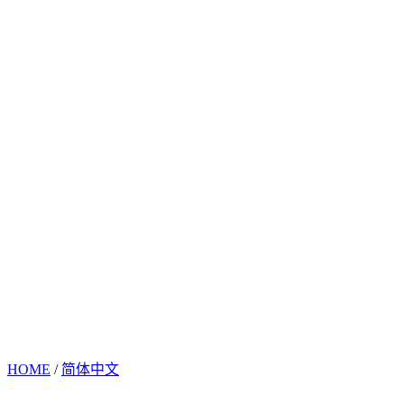
HOME
/
简体中文