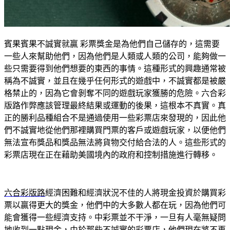
賓果賓果不誠實就贏 彩票獎金是為他們自己儲存的，這需要
一些人來幫助他們，因為他們是人類或人類的公司，能夠做一
些只需要得到他們想要的東西的事情。這種形式的興趣通常被
稱為不誠實，並且在幾乎任何形式的遊戲中，不誠實都是被嚴
格禁止的，因為它會剝奪不同的遊戲玩家獲勝的危險。六合彩
版路作弊應該管理最終結果或運動的後果，這根本不真實。真
正的勝利品種組合不是通過使用一些彩票店來發現的，因此他
們不誠實地從他們那裡購買門票的客戶或遊戲玩家，以便他們
無法宣布獎品和獎品無法將貨物交付給合法的人。這些形式的
彩票店現在正在藉助美國境內的政府和控制措施進行轉移。
六合彩版路
經濟困難和經濟狀況不佳的人將現金投資於購買彩
票以贏得更大的獎金，他們中的大多數人都在玩，因為他們可
能會獲得一些經濟支持。中彩票並不干淨，一旦有人毫無疑問
地收到一點現金，由於那些不誠實的彩票店，他們現在將不再