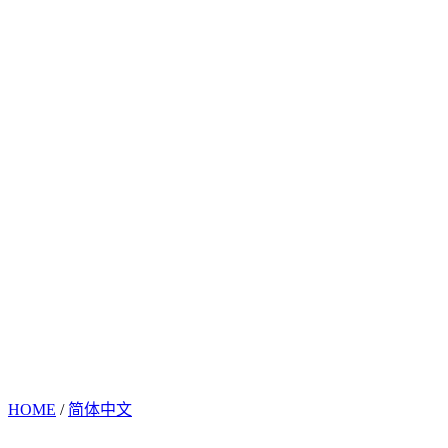
HOME
/
简体中文