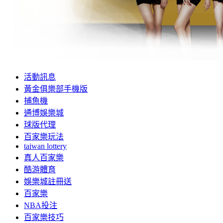
活動訊息
黃金俱樂部手機版
捕魚機
通博娛樂城
球版代理
百家樂玩法
taiwan lottery
真人百家樂
酷游體育
娛樂城註冊送
百家樂
NBA投注
百家樂技巧