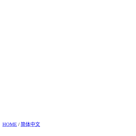
HOME
/
简体中文