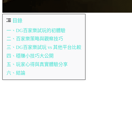
目錄
一、DG百家樂試玩的初體驗
二、百家樂策略與觀察技巧
三、DG百家樂試玩 vs 其他平台比較
四、穩賺小技巧大公開
五、玩家心得與真實體驗分享
六、結論
在現今線上博弈市場中，
百家樂
以其簡單直覺的玩法和高刺激
性，吸引了無數玩家投入。然而，對於初學者來說，選擇一個
可靠的平台和掌握穩定的賺錢技巧，是獲勝的關鍵。近期，筆
DG
者親自體驗了
百家樂試玩
平台，並結合多年的實戰經驗，
整理出一套新手也能快速上手的穩賺攻略，讓你在享受遊戲樂
趣的同時，降低風險、提高勝率。