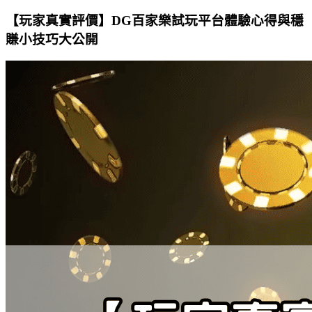
【玩家真實評價】DG百家樂試玩平台體驗心得與穩
賺小技巧大公開