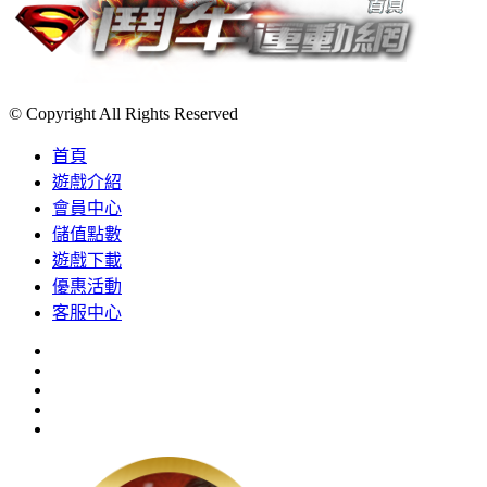
© Copyright All Rights Reserved
首頁
遊戲介紹
會員中心
儲值點數
遊戲下載
優惠活動
客服中心