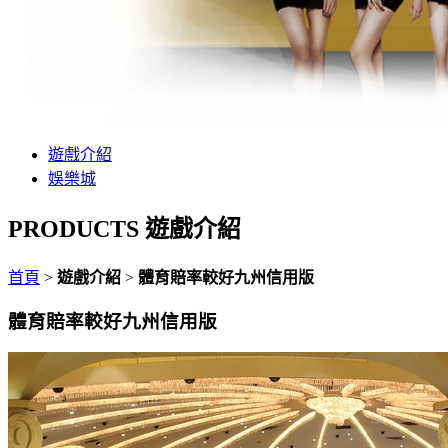
遊戲介紹
娛樂城
PRODUCTS
遊戲介紹
首頁
>
遊戲介紹
>
體育賠率較好九州信用版
體育賠率較好九州信用版