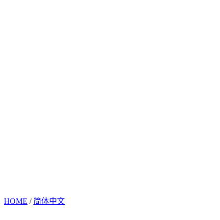
HOME
/
简体中文