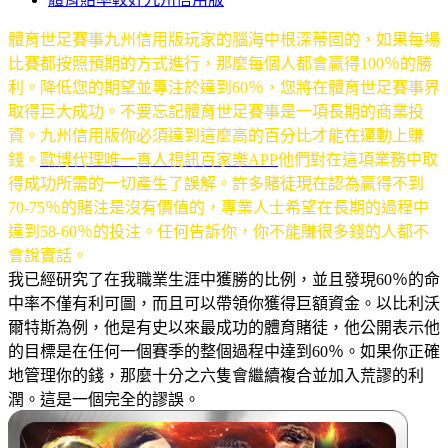
體育世足賽事九州信用版玩家的腦海中根深蒂固的，如果每場
比賽都按照預期的方式進行，那麼每個人都會贏得100％的勝
利。降低您的期望並專注於達到60％，您將在體育世足賽事界
取得巨大成功。不要忘記體育世足賽事是一項長期的商業投
資。九州信用版你必須達到這麼高的百分比才能在運動上賺
錢。
歐博代理唯一真人視訊百家樂APP
他們對在這項業務中取
得成功所需的一切產生了誤解。許多賭徒現在認為贏得不到
70-75％的賭注是沒有價值的，專業人士希望在長期的過程中
達到58-60％的投注。任何告訴你，你不能賺很多錢的人都不
會說實話。
我已經研究了在我職業生涯中獲勝的比例，並且發現60％的命
中率不僅有利可圖，而且可以帶領你獲得巨額資金。以比利沃
爾特斯為例，他是有史以來最成功的體育賭徒，他公開表示他
的目標是在任何一個賽季的整個過程中達到60％。如果你正確
地管理你的錢，那麼十分之六隻會繼續複合並加入荒謬的利
潤。這是一個完全的謬誤。