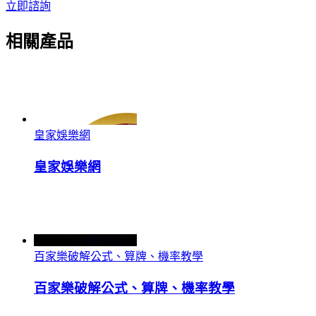
立即諮詢
相關產品
皇家娛樂網
皇家娛樂網
百家樂破解公式、算牌、機率教學
百家樂破解公式、算牌、機率教學