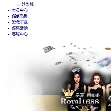
娛樂城
會員中心
儲值點數
遊戲下載
優惠活動
客服中心