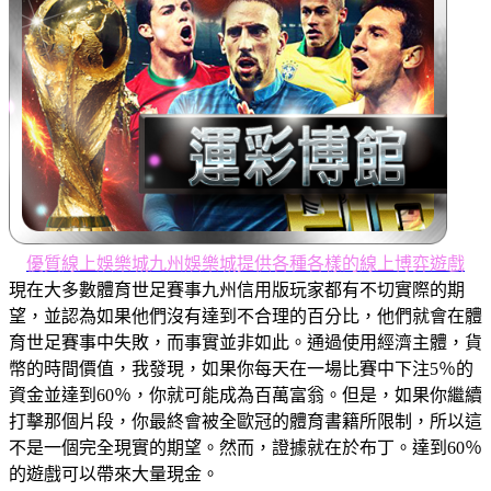
優質線上娛樂城九州娛樂城提供各種各樣的線上博弈遊戲
現在大多數體育世足賽事九州信用版玩家都有不切實際的期
望，並認為如果他們沒有達到不合理的百分比，他們就會在體
育世足賽事中失敗，而事實並非如此。通過使用經濟主體，貨
幣的時間價值，我發現，如果你每天在一場比賽中下注5％的
資金並達到60％，你就可能成為百萬富翁。但是，如果你繼續
打擊那個片段，你最終會被全歐冠的體育書籍所限制，所以這
不是一個完全現實的期望。然而，證據就在於布丁。達到60％
的遊戲可以帶來大量現金。